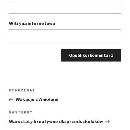
Witryna internetowa
Nawigacja
POPRZEDNI
Poprzedni
wpisu
wpis
Wakacje z Aniołami
NASTĘPNY
Następny
wpis
Warsztaty kreatywne dla przedszkolaków