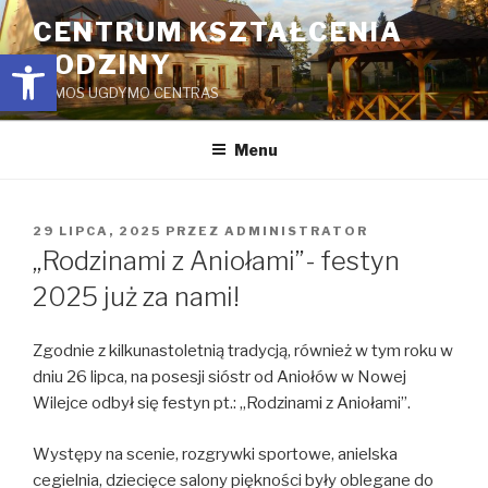
Przejdź
CENTRUM KSZTAŁCENIA
do
Open toolbar
RODZINY
treści
ŠEIMOS UGDYMO CENTRAS
Menu
OPUBLIKOWANE
29 LIPCA, 2025
PRZEZ
ADMINISTRATOR
W
„Rodzinami z Aniołami”- festyn
2025 już za nami!
Zgodnie z kilkunastoletnią tradycją, również w tym roku w
dniu 26 lipca, na posesji sióstr od Aniołów w Nowej
Wilejce odbył się festyn pt.: „Rodzinami z Aniołami”.
Występy na scenie, rozgrywki sportowe, anielska
cegielnia, dziecięce salony piękności były oblegane do