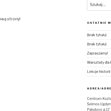
Szukaj:
ową strony!
OSTATNIE W
(brak tytułu)
(brak tytułu)
Zapraszamy!
Warsztaty dla
Lekcje histori
ADRES/ADR
Centrum Kszta
Šeimos Ugdym
Palydovo g.17