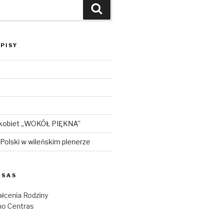
Szukaj
PISY
 kobiet „WOKÓŁ PIĘKNA”
i Polski w wileńskim plenerze
ESAS
łcenia Rodziny
o Centras