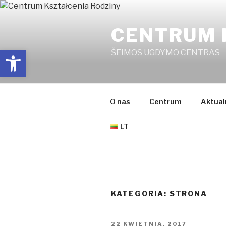
Przejdź
do
CENTRUM 
treści
Open toolbar
ŠEIMOS UGDYMO CENTRAS
O nas
Centrum
Aktual
LT
KATEGORIA:
STRONA
OPUBLIKOWANE
22 KWIETNIA, 2017