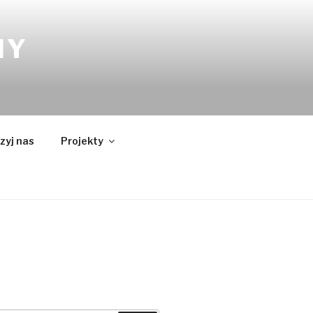
NY
zyj nas
Projekty