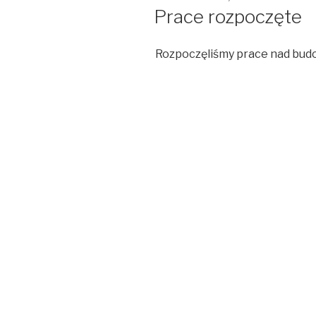
W
Prace rozpoczęte
Rozpoczęliśmy prace nad bud