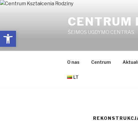
Przejdź
do
CENTRUM 
treści
Open toolbar
ŠEIMOS UGDYMO CENTRAS
O nas
Centrum
Aktual
LT
REKONSTRUKCJ