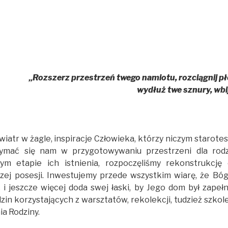
„Rozszerz przestrzeń twego namiotu, rozciągnij płó
wydłuż twe sznury, wbi
wiatr w żagle, inspiracje Człowieka, którzy niczym starotes
zymać się nam w przygotowywaniu przestrzeni dla rodz
m etapie ich istnienia, rozpoczęliśmy rekonstrukcję 
ej posesji. Inwestujemy przede wszystkim wiarę, że Bóg
i jeszcze więcej doda swej łaski, by Jego dom był zapełn
dzin korzystających z warsztatów, rekolekcji, tudzież szk
a Rodziny.