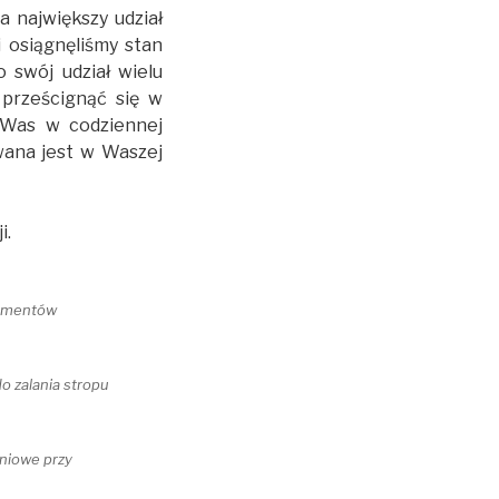
a największy udział
i osiągnęliśmy stan
 swój udział wielu
 prześcignąć się w
 Was w codziennej
wana jest w Waszej
i.
damentów
o zalania stropu
niowe przy