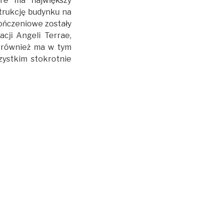
óre ma największy
strukcję budynku na
ończeniowe zostały
cji Angeli Terrae,
i również ma w tym
szystkim stokrotnie