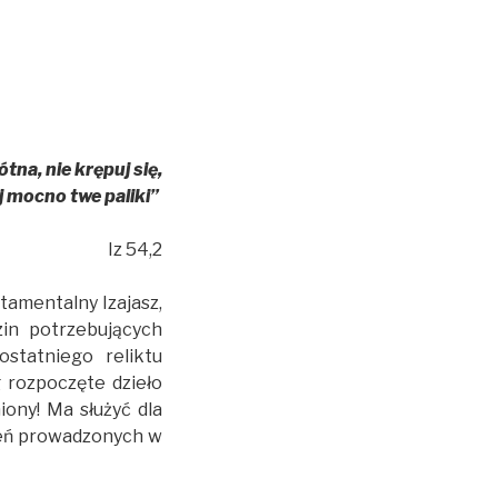
tna, nie krępuj się,
j mocno twe paliki”
Iz 54,2
tamentalny Izajasz,
in potrzebujących
ostatniego reliktu
 rozpoczęte dzieło
iony! Ma służyć dla
oleń prowadzonych w