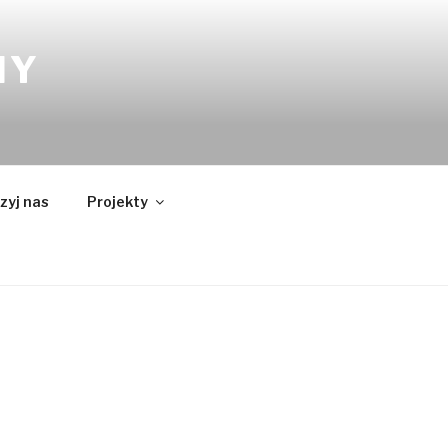
NY
zyj nas
Projekty