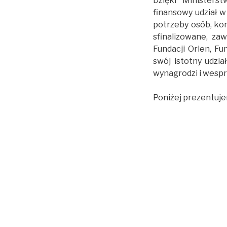
Dzięki Ministers
finansowy udział w
potrzeby osób, ko
sfinalizowane, za
Fundacji Orlen, F
swój istotny udzia
wynagrodzi i wespr
Poniżej prezentuje