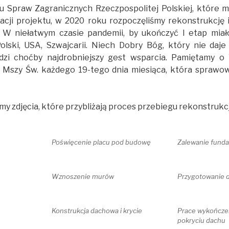
u Spraw Zagranicznych Rzeczpospolitej Polskiej, które m
acji projektu, w 2020 roku rozpoczęliśmy rekonstrukcję 
 W niełatwym czasie pandemii, by ukończyć I etap miało
olski, USA, Szwajcarii. Niech Dobry Bóg, który nie daje
odzi choćby najdrobniejszy gest wsparcia. Pamiętamy o
ze Mszy Św. każdego 19-tego dnia miesiąca, która sprawo
y zdjęcia, które przybliżają proces przebiegu rekonstrukcj
Poświęcenie placu pod budowę
Zalewanie fun
Wznoszenie murów
Przygotowanie d
Konstrukcja dachowa i krycie
Prace wykończe
pokryciu dachu