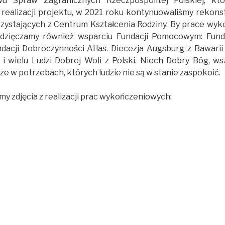
twu Spraw Zagranicznych Rzeczpospolitej Polskiej, kt
 realizacji projektu, w 2021 roku kontynuowaliśmy rekon
rzystających z Centrum Kształcenia Rodziny. By prace wyk
wdzięczamy również wsparciu Fundacji Pomocowym: Funda
undacji Dobroczynności Atlas. Diecezja Augsburg z Bawari
ł i wielu Ludzi Dobrej Woli z Polski. Niech Dobry Bóg, w
ze w potrzebach, których ludzie nie są w stanie zaspokoić.
my zdjęcia z realizacji prac wykończeniowych: