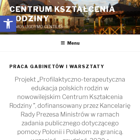
Przejdź
CENTRUM KSZTAŁCENIA
do
Open toolbar
RODZINY
treści
ŠEIMOS UGDYMO CENTRAS
Menu
PRACA GABINETÓW I WARSZTATY
Projekt „Profilaktyczno-terapeutyczna
edukacja polskich rodzin w
nowowilejskim Centrum Kształcenia
Rodziny ”, dofinansowany przez Kancelarię
Rady Prezesa Ministrów w ramach
zadania publicznego dotyczącego
pomocy Polonii i Polakom za granicą.