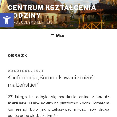
Przejdź
CENTRUM KSZTAŁCENIA
do
Open toolbar
RODZINY
treści
ŠEIMOS UGDYMO CENTRAS
Menu
OBRAZKI
OPUBLIKOWANE
28 LUTEGO, 2021
W
Konferencja „Komunikowanie miłości
małżeńskiej”
27 lutego br. odbyło się spotkanie online z
ks. dr
Markiem Dziewieckim
na platformie Zoom. Tematem
konferencji było jak przekazywać miłość, aby druga
osoba odpowiedziała tymże.