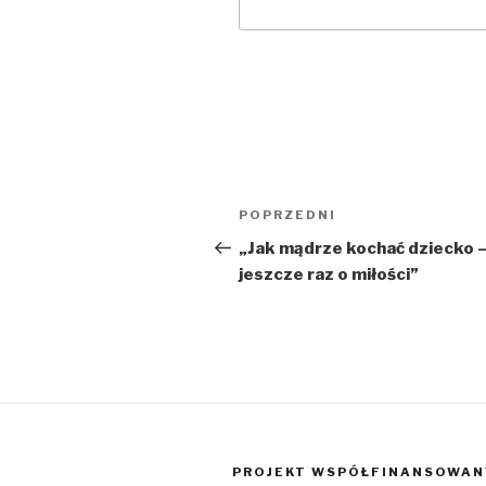
Nawigacja
POPRZEDNI
Poprzedni
wpisu
wpis
„Jak mądrze kochać dziecko 
jeszcze raz o miłości”
PROJEKT WSPÓŁFINANSOWANY