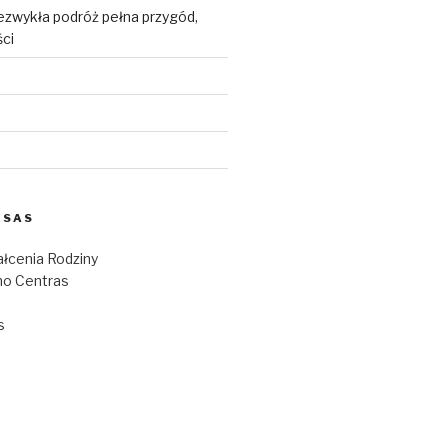
ezwykła podróż pełna przygód,
ści
ESAS
łcenia Rodziny
o Centras
s