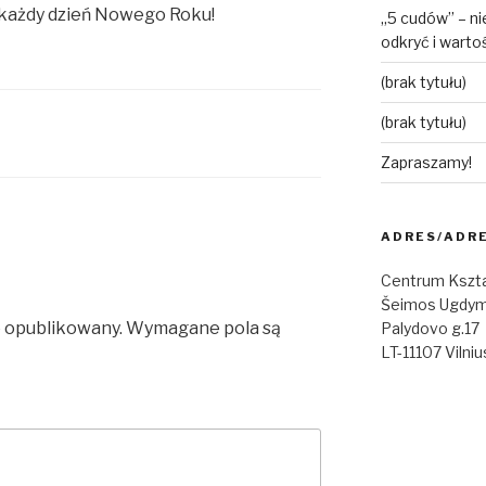
każdy dzień Nowego Roku!
„5 cudów” – ni
odkryć i warto
(brak tytułu)
(brak tytułu)
Zapraszamy!
ADRES/ADR
Centrum Kszta
Šeimos Ugdym
e opublikowany.
Wymagane pola są
Palydovo g.17
LT-11107 Vilniu