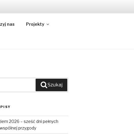
NY
zyj nas
Projekty
Szukaj
PISY
iem 2026 – sześć dni pełnych
i wspólnej przygody