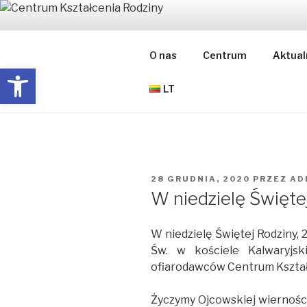
Przejdź
do
CENTRUM 
treści
O nas
Centrum
Aktual
Open toolbar
ŠEIMOS UGDYMO CENTRAS
LT
OPUBLIKOWANE
28 GRUDNIA, 2020
PRZEZ
AD
W
W niedzielę Święte
W niedzielę Świętej Rodziny, 2
Św. w kościele Kalwaryjsk
ofiarodawców Centrum Kształ
Życzymy Ojcowskiej wierności,