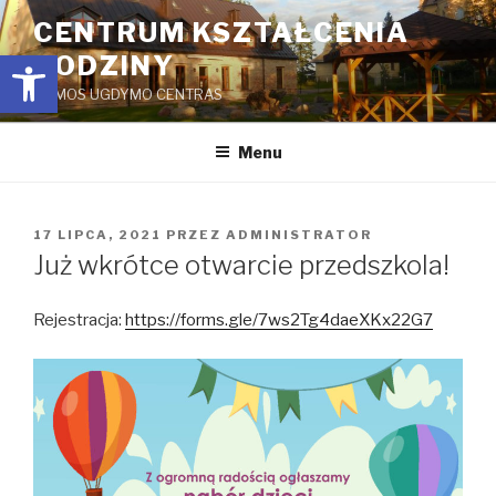
Przejdź
CENTRUM KSZTAŁCENIA
do
Open toolbar
RODZINY
treści
ŠEIMOS UGDYMO CENTRAS
Menu
OPUBLIKOWANE
17 LIPCA, 2021
PRZEZ
ADMINISTRATOR
W
Już wkrótce otwarcie przedszkola!
Rejestracja:
https://forms.gle/7ws2Tg4daeXKx22G7