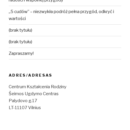
radości i wspólnej przygody
„5 cudów” – niezwykła podróż pełna przygód, odkryć i
wartości
(brak tytułu)
(brak tytułu)
Zapraszamy!
ADRES/ADRESAS
Centrum Kształcenia Rodziny
Šeimos Ugdymo Centras
Palydovo g.17
LT-11107 Vilnius