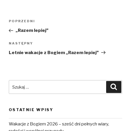
Nawigacja
POPRZEDNI
Poprzedni
wpisu
wpis
„Razem lepiej”
NASTĘPNY
Następny
wpis
Letnie wakacje z Bogiem „Razem lepiej”
Szukaj:
Szuka
OSTATNIE WPISY
Wakacje z Bogiem 2026 – sześć dni pełnych wiary,