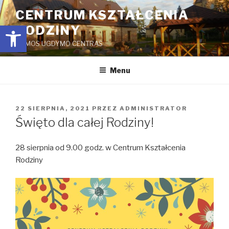
Przejdź
CENTRUM KSZTAŁCENIA
do
Open toolbar
RODZINY
treści
ŠEIMOS UGDYMO CENTRAS
Menu
OPUBLIKOWANE
22 SIERPNIA, 2021
PRZEZ
ADMINISTRATOR
W
Święto dla całej Rodziny!
28 sierpnia od 9.00 godz. w Centrum Kształcenia
Rodziny