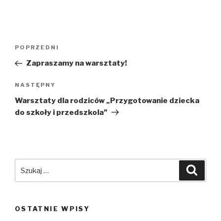
Nawigacja
POPRZEDNI
Poprzedni
wpisu
wpis
Zapraszamy na warsztaty!
NASTĘPNY
Następny
wpis
Warsztaty dla rodziców „Przygotowanie dziecka
do szkoły i przedszkola”
Szukaj:
Szuka
OSTATNIE WPISY