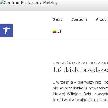
Przejdź
do
CENTRUM 
treści
O nas
Centrum
Aktual
Open toolbar
ŠEIMOS UGDYMO CENTRAS
LT
OPUBLIKOWANE
1 WRZEŚNIA, 2021
PRZEZ
AD
W
Już działa przedszk
1 września – pierwszy raz n
się w przedszkolu powstały
Nowej Wilejce. Dziś uroczyśc
kroki w otwierającej się plac