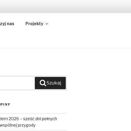
NY
zyj nas
Projekty
Szukaj
PISY
iem 2026 – sześć dni pełnych
i wspólnej przygody