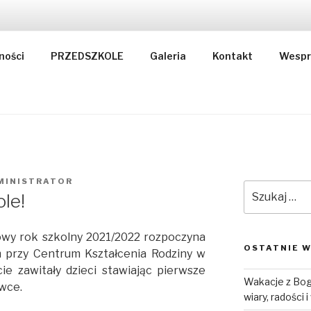
KSZTAŁCENIA RODZI
ności
PRZEDSZKOLE
Galeria
Kontakt
Wespr
MINISTRATOR
Szukaj:
ole!
owy rok szkolny 2021/2022 rozpoczyna
OSTATNIE W
m przy Centrum Kształcenia Rodziny w
ie zawitały dzieci stawiając pierwsze
Wakacje z Bog
ówce.
wiary, radości 