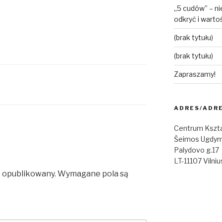
„5 cudów” – ni
odkryć i warto
(brak tytułu)
(brak tytułu)
Zapraszamy!
ADRES/ADR
Centrum Kszta
Šeimos Ugdym
Palydovo g.17
LT-11107 Vilniu
e opublikowany.
Wymagane pola są