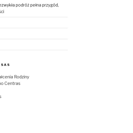
ezwykła podróż pełna przygód,
ści
ESAS
łcenia Rodziny
o Centras
s