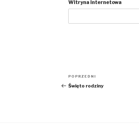
Witryna internetowa
Nawigacja
POPRZEDNI
Poprzedni
wpisu
wpis
Święto rodziny