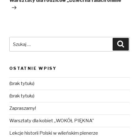
Warsztaty dla rodziców „Dzieci na falach online”
Szukaj:
Szuka
OSTATNIE WPISY
(brak tytułu)
(brak tytułu)
Zapraszamy!
Warsztaty dla kobiet „WOKÓŁ PIĘKNA”
Lekcje historii Polski w wileńskim plenerze