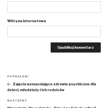
Witryna internetowa
Nawigacja
POPRZEDNI
Poprzedni
wpisu
wpis
Zajęcia wzmacniające zdrowie psychiczne dla
dzieci, młodzieży i ich rodziców
NASTĘPNY
Następny
wpis