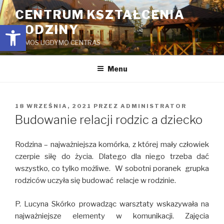
Przejdź
CENTRUM KSZTAŁCENIA
do
Open toolbar
RODZINY
treści
ŠEIMOS UGDYMO CENTRAS
Menu
OPUBLIKOWANE
18 WRZEŚNIA, 2021
PRZEZ
ADMINISTRATOR
W
Budowanie relacji rodzic a dziecko
Rodzina – najważniejsza komórka, z której mały człowiek
czerpie siłę do życia. Dlatego dla niego trzeba dać
wszystko, co tylko możliwe. W sobotni poranek grupka
rodziców uczyła się budować relacje w rodzinie.
P. Lucyna Skórko prowadząc warsztaty wskazywała na
najważniejsze elementy w komunikacji. Zajęcia