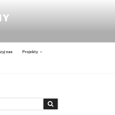
NY
zyj nas
Projekty
Szukaj