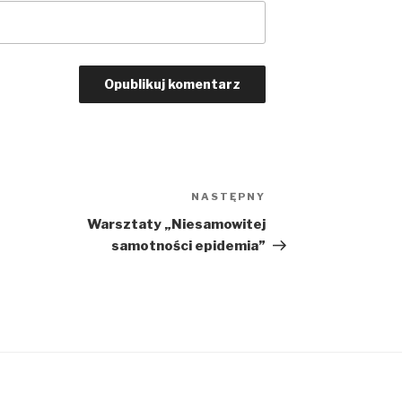
NASTĘPNY
Następny
wpis
Warsztaty „Niesamowitej
samotności epidemia”