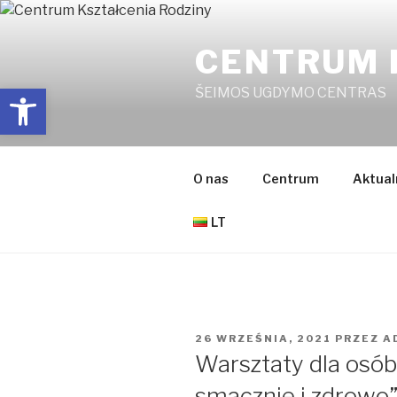
Przejdź
do
CENTRUM 
treści
Open toolbar
ŠEIMOS UGDYMO CENTRAS
O nas
Centrum
Aktual
LT
OPUBLIKOWANE
26 WRZEŚNIA, 2021
PRZEZ
A
W
Warsztaty dla osób
smacznie i zdrowo