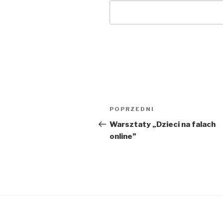
Nawigacja
POPRZEDNI
Poprzedni
wpisu
wpis
Warsztaty „Dzieci na falach
online”