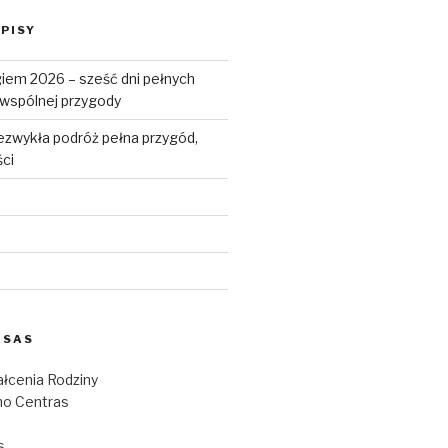
PISY
iem 2026 – sześć dni pełnych
i wspólnej przygody
ezwykła podróż pełna przygód,
ści
ESAS
łcenia Rodziny
o Centras
s