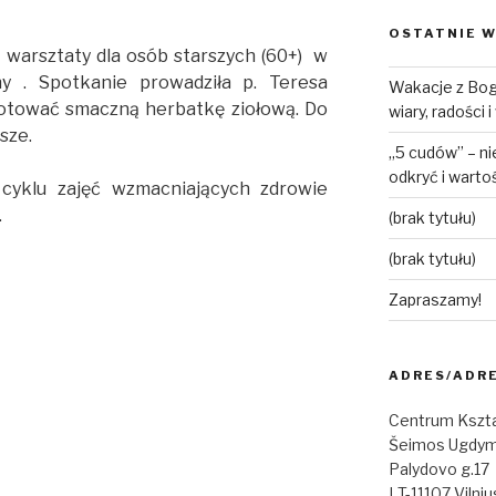
OSTATNIE W
e warsztaty dla osób starszych (60+) w
y . Spotkanie prowadziła p. Teresa
Wakacje z Bog
gotować smaczną herbatkę ziołową. Do
wiary, radości 
sze.
„5 cudów” – ni
odkryć i warto
 cyklu zajęć wzmacniających zdrowie
.
(brak tytułu)
(brak tytułu)
Zapraszamy!
ADRES/ADR
Centrum Kszta
Šeimos Ugdym
Palydovo g.17
LT-11107 Vilniu