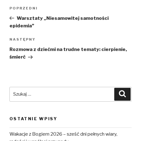
Nawigacja
POPRZEDNI
Poprzedni
wpisu
wpis
Warsztaty „Niesamowitej samotności
epidemia”
NASTĘPNY
Następny
wpis
Rozmowa z dziećmi na trudne tematy: cierpienie,
śmierć
Szukaj:
Szuka
OSTATNIE WPISY
Wakacje z Bogiem 2026 – sześć dni pełnych wiary,