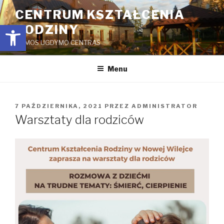
Przejdź
CENTRUM KSZTAŁCENIA
do
Open toolbar
RODZINY
treści
ŠEIMOS UGDYMO CENTRAS
Menu
OPUBLIKOWANE
7 PAŹDZIERNIKA, 2021
PRZEZ
ADMINISTRATOR
W
Warsztaty dla rodziców