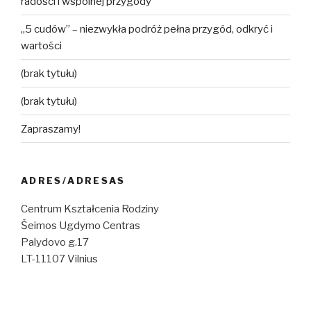
radości i wspólnej przygody
„5 cudów” – niezwykła podróż pełna przygód, odkryć i
wartości
(brak tytułu)
(brak tytułu)
Zapraszamy!
ADRES/ADRESAS
Centrum Kształcenia Rodziny
Šeimos Ugdymo Centras
Palydovo g.17
LT-11107 Vilnius