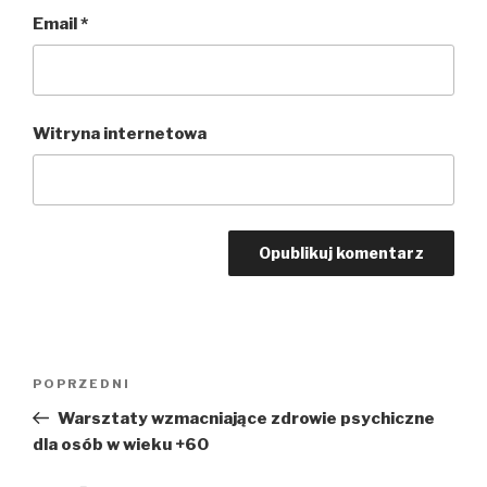
Email
*
Witryna internetowa
Nawigacja
POPRZEDNI
Poprzedni
wpisu
wpis
Warsztaty wzmacniające zdrowie psychiczne
dla osób w wieku +60