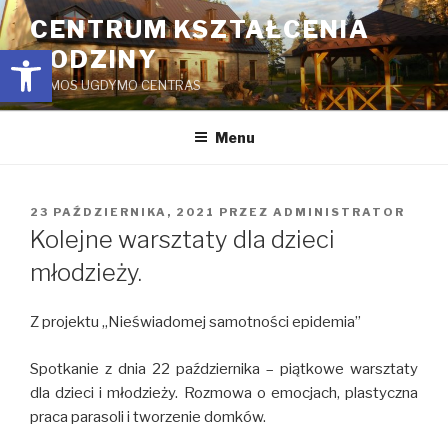
Przejdź
CENTRUM KSZTAŁCENIA
do
Open toolbar
RODZINY
treści
ŠEIMOS UGDYMO CENTRAS
Menu
OPUBLIKOWANE
23 PAŹDZIERNIKA, 2021
PRZEZ
ADMINISTRATOR
W
Kolejne warsztaty dla dzieci
młodzieży.
Z projektu „Nieświadomej samotności epidemia”
Spotkanie z dnia 22 października – piątkowe warsztaty
dla dzieci i młodzieży. Rozmowa o emocjach, plastyczna
praca parasoli i tworzenie domków.