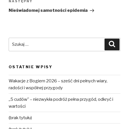
NASTĘPNY
Następny
wpis
Nieświadomej samotności epidemia
Szukaj:
Szuka
OSTATNIE WPISY
Wakacje z Bogiem 2026 – sześć dni pełnych wiary,
radości i wspólnej przygody
„5 cudów” – niezwykła podróż pełna przygód, odkryć i
wartości
(brak tytułu)