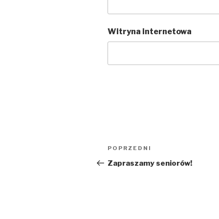
Witryna internetowa
Nawigacja
POPRZEDNI
Poprzedni
wpisu
wpis
Zapraszamy seniorów!