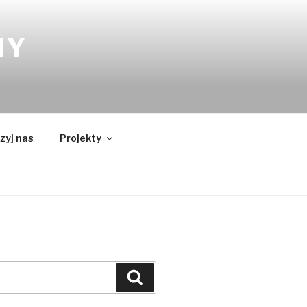
NY
zyj nas
Projekty
Szukaj