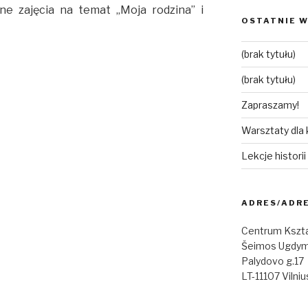
jne zajęcia na temat „Moja rodzina” i
OSTATNIE W
(brak tytułu)
(brak tytułu)
Zapraszamy!
Warsztaty dla
Lekcje histori
ADRES/ADR
Centrum Kszta
Šeimos Ugdym
Palydovo g.17
LT-11107 Vilniu