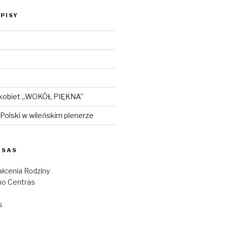
PISY
 kobiet „WOKÓŁ PIĘKNA”
i Polski w wileńskim plenerze
ESAS
łcenia Rodziny
o Centras
s