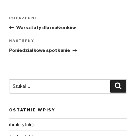
Nawigacja
POPRZEDNI
Poprzedni
wpisu
wpis
Warsztaty dla małżonków
NASTĘPNY
Następny
wpis
Poniedziałkowe spotkanie
Szukaj:
Szuka
OSTATNIE WPISY
(brak tytułu)