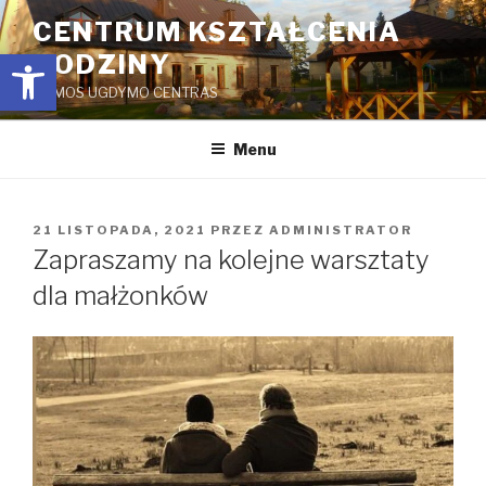
Przejdź
CENTRUM KSZTAŁCENIA
do
Open toolbar
RODZINY
treści
ŠEIMOS UGDYMO CENTRAS
Menu
OPUBLIKOWANE
21 LISTOPADA, 2021
PRZEZ
ADMINISTRATOR
W
Zapraszamy na kolejne warsztaty
dla małżonków