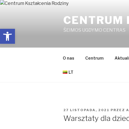
Przejdź
do
CENTRUM 
treści
Open toolbar
ŠEIMOS UGDYMO CENTRAS
O nas
Centrum
Aktual
LT
OPUBLIKOWANE
27 LISTOPADA, 2021
PRZEZ
W
Warsztaty dla dziec