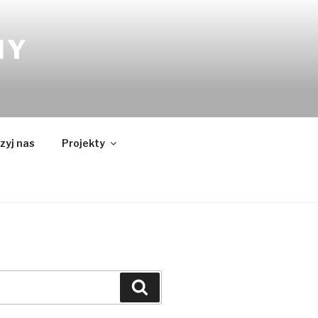
NY
zyj nas
Projekty
Szukaj