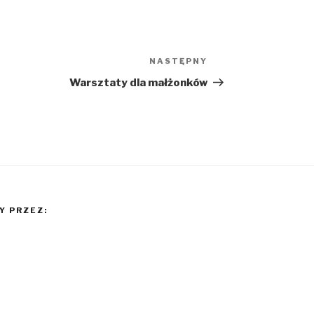
NASTĘPNY
Następny
wpis
Warsztaty dla małżonków
 PRZEZ: