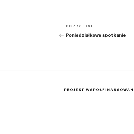
Nawigacja
POPRZEDNI
Poprzedni
wpisu
wpis
Poniedziałkowe spotkanie
PROJEKT WSPÓŁFINANSOWANY