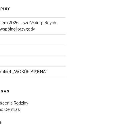
PISY
iem 2026 – sześć dni pełnych
i wspólnej przygody
 kobiet „WOKÓŁ PIĘKNA”
ESAS
łcenia Rodziny
o Centras
s