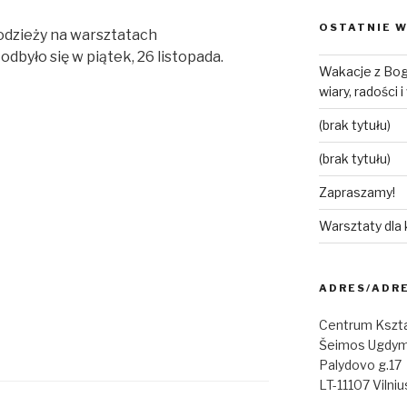
OSTATNIE W
łodzieży na warsztatach
dbyło się w piątek, 26 listopada.
Wakacje z Bog
wiary, radości 
(brak tytułu)
(brak tytułu)
Zapraszamy!
Warsztaty dla
ADRES/ADR
Centrum Kszta
Šeimos Ugdym
Palydovo g.17
LT-11107 Vilniu