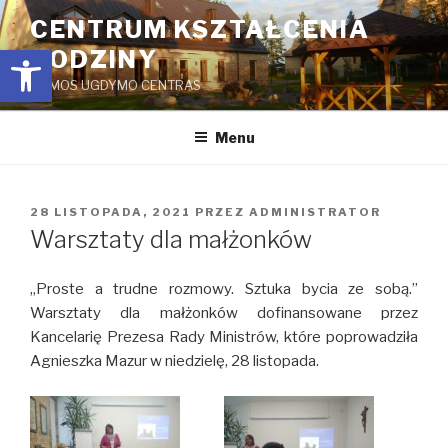
Przejdź
CENTRUM KSZTAŁCENIA
do
Open toolbar
RODZINY
treści
ŠEIMOS UGDYMO CENTRAS
Menu
OPUBLIKOWANE
28 LISTOPADA, 2021
PRZEZ
ADMINISTRATOR
W
Warsztaty dla małżonków
„Proste a trudne rozmowy. Sztuka bycia ze sobą.”
Warsztaty dla małżonków dofinansowane przez
Kancelarię Prezesa Rady Ministrów, które poprowadziła
Agnieszka Mazur w niedzielę, 28 listopada.