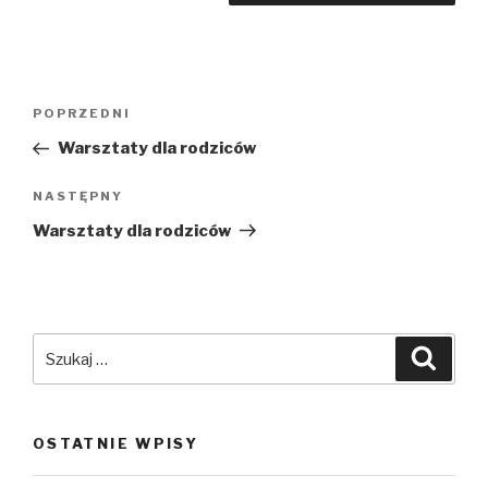
Nawigacja
POPRZEDNI
Poprzedni
wpisu
wpis
Warsztaty dla rodziców
NASTĘPNY
Następny
wpis
Warsztaty dla rodziców
Szukaj:
Szuka
OSTATNIE WPISY