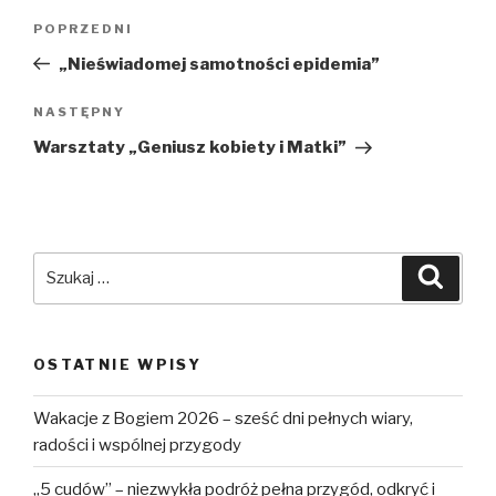
Nawigacja
POPRZEDNI
Poprzedni
wpisu
wpis
„Nieświadomej samotności epidemia”
NASTĘPNY
Następny
wpis
Warsztaty „Geniusz kobiety i Matki”
Szukaj:
Szuka
OSTATNIE WPISY
Wakacje z Bogiem 2026 – sześć dni pełnych wiary,
radości i wspólnej przygody
„5 cudów” – niezwykła podróż pełna przygód, odkryć i