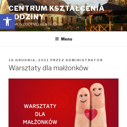
Przejdź
CENTRUM KSZTAŁCENIA
do
Open toolbar
RODZINY
treści
ŠEIMOS UGDYMO CENTRAS
Menu
OPUBLIKOWANE
16 GRUDNIA, 2021
PRZEZ
ADMINISTRATOR
W
Warsztaty dla małżonków