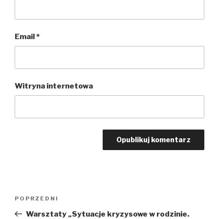
Email
*
Witryna internetowa
Nawigacja
POPRZEDNI
Poprzedni
wpisu
wpis
Warsztaty „Sytuacje kryzysowe w rodzinie.