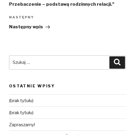
Przebaczenie – podstawą rodzinnych relacji.”
NASTĘPNY
Następny
wpis
Następny wpis
Szukaj:
Szuka
OSTATNIE WPISY
(brak tytułu)
(brak tytułu)
Zapraszamy!