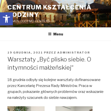
Przejdź
CENTRUM KSZTAŁCENIA
do
Open toolbar
RODZINY
treści
ŠEIMOS UGDYMO CENTRAS
Menu
OPUBLIKOWANE
19 GRUDNIA, 2021
PRZEZ
ADMINISTRATOR
W
Warsztaty „Być plisko siebie. O
intymności małżeńskiej“
18 grudnia odbyły się kolejne warsztaty dofinansowane
przez Kancelarię Prezesa Rady Ministrów. Praca w
grupach, pokazanie głównych problemów oraz wskazanie
na należyty szacunek do siebie nawzajem.