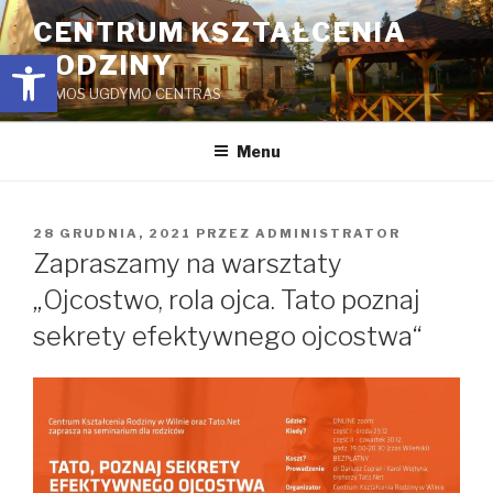
Przejdź
CENTRUM KSZTAŁCENIA
do
Open toolbar
RODZINY
treści
ŠEIMOS UGDYMO CENTRAS
Menu
OPUBLIKOWANE
28 GRUDNIA, 2021
PRZEZ
ADMINISTRATOR
W
Zapraszamy na warsztaty
„Ojcostwo, rola ojca. Tato poznaj
sekrety efektywnego ojcostwa“