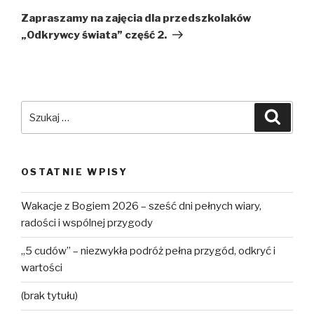
wpis
Zapraszamy na zajęcia dla przedszkolaków
„Odkrywcy świata” część 2.
Szukaj:
Szuka
OSTATNIE WPISY
Wakacje z Bogiem 2026 – sześć dni pełnych wiary,
radości i wspólnej przygody
„5 cudów” – niezwykła podróż pełna przygód, odkryć i
wartości
(brak tytułu)