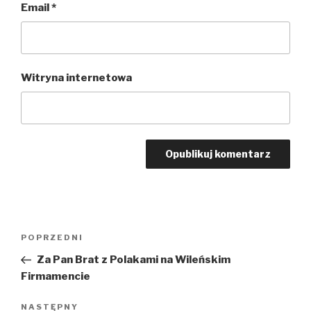
Email
*
Witryna internetowa
Nawigacja
POPRZEDNI
Poprzedni
wpisu
wpis
Za Pan Brat z Polakami na Wileńskim
Firmamencie
NASTĘPNY
Następny