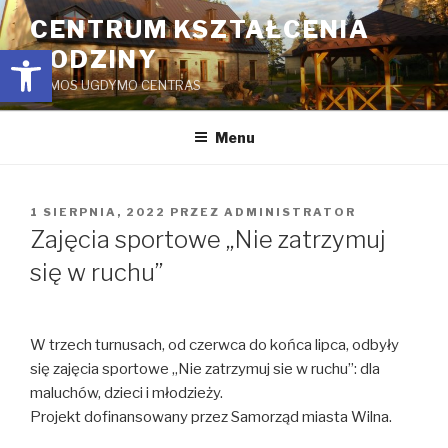
Przejdź
CENTRUM KSZTAŁCENIA
do
Open toolbar
RODZINY
treści
ŠEIMOS UGDYMO CENTRAS
Menu
OPUBLIKOWANE
1 SIERPNIA, 2022
PRZEZ
ADMINISTRATOR
W
Zajęcia sportowe „Nie zatrzymuj
się w ruchu”
W trzech turnusach, od czerwca do końca lipca, odbyły
się zajęcia sportowe „Nie zatrzymuj sie w ruchu”: dla
maluchów, dzieci i młodzieży.
Projekt dofinansowany przez Samorząd miasta Wilna.