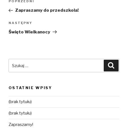
POPRZEDNI
Poprzedni
wpisu
wpis
Zapraszamy do przedszkola!
NASTĘPNY
Następny
wpis
Święto Wielkanocy
Szukaj:
Szuka
OSTATNIE WPISY
(brak tytułu)
(brak tytułu)
Zapraszamy!