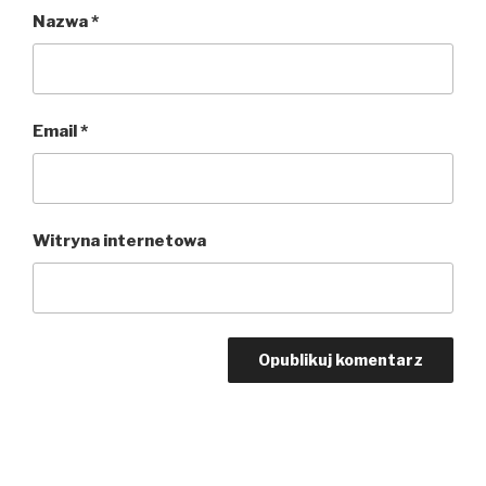
Nazwa
*
Email
*
Witryna internetowa
Nawigacja