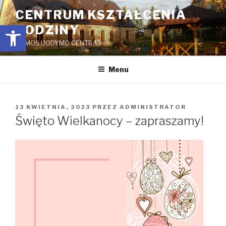
Przejdź
CENTRUM KSZTAŁCENIA
do
Open toolbar
RODZINY
treści
ŠEIMOS UGDYMO CENTRAS
Menu
OPUBLIKOWANE
13 KWIETNIA, 2023
PRZEZ
ADMINISTRATOR
W
Święto Wielkanocy – zapraszamy!