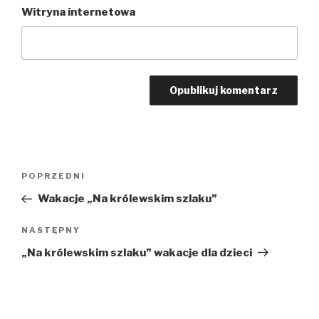
Witryna internetowa
Nawigacja
POPRZEDNI
Poprzedni
wpisu
wpis
Wakacje „Na królewskim szlaku”
NASTĘPNY
Następny
wpis
„Na królewskim szlaku” wakacje dla dzieci