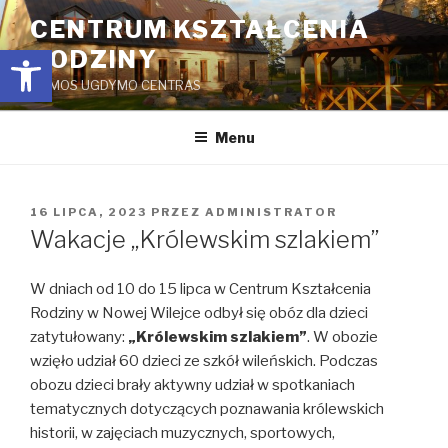
Przejdź
CENTRUM KSZTAŁCENIA
do
Open toolbar
RODZINY
treści
ŠEIMOS UGDYMO CENTRAS
Menu
OPUBLIKOWANE
16 LIPCA, 2023
PRZEZ
ADMINISTRATOR
W
Wakacje „Królewskim szlakiem”
W dniach od 10 do 15 lipca w Centrum Kształcenia
Rodziny w Nowej Wilejce odbył się obóz dla dzieci
zatytułowany:
„Królewskim szlakiem”
. W obozie
wzięło udział 60 dzieci ze szkół wileńskich. Podczas
obozu dzieci brały aktywny udział w spotkaniach
tematycznych dotyczących poznawania królewskich
historii, w zajęciach muzycznych, sportowych,