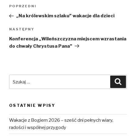
Nawigacja
POPRZEDNI
Poprzedni
wpisu
wpis
„Na królewskim szlaku” wakacje dla dzieci
NASTĘPNY
Następny
wpis
Konferencja „Wileńszczyzna miejscem wzrastania
do chwały Chrystusa Pana”
Szukaj:
Szuka
OSTATNIE WPISY
Wakacje z Bogiem 2026 – sześć dni pełnych wiary,
radości i wspólnej przygody