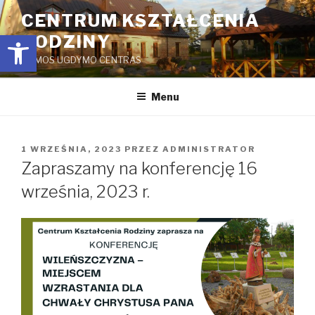
Przejdź
CENTRUM KSZTAŁCENIA
do
Open toolbar
RODZINY
treści
ŠEIMOS UGDYMO CENTRAS
Menu
OPUBLIKOWANE
1 WRZEŚNIA, 2023
PRZEZ
ADMINISTRATOR
W
Zapraszamy na konferencję 16
września, 2023 r.