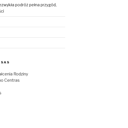
ezwykła podróż pełna przygód,
ści
ESAS
łcenia Rodziny
o Centras
s