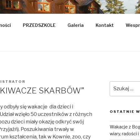
KSZTAŁCENIA RODZI
ności
PRZEDSZKOLE
Galeria
Kontakt
Wespr
ISTRATOR
Szukaj:
UKIWACZE SKARBÓW”
odbyły się wakacje dla dzieci i
OSTATNIE W
 Udział wzięło 50 uczestników z różnych
bozu dzieci miały okazję odkryć swój
Wakacje z Bog
rzyjaźń). Poszukiwania trwały w
wiary, radości 
um kształcenia, tak w Kownie, zoo, czy