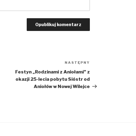
NASTĘPNY
Następny
wpis
Festyn „Rodzinami z Aniołami” z
okazji 25-lecia pobytu Sióstr od
Aniołów w Nowej Wilejce