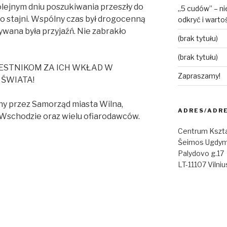
olejnym dniu poszukiwania przeszły do
„5 cudów” – ni
do stajni. Wspólny czas był drogocenną
odkryć i warto
ywana była przyjaźń. Nie zabrakło
(brak tytułu)
(brak tytułu)
ZESTNIKOM ZA ICH WKŁAD W
Zapraszamy!
 ŚWIATA!
y przez Samorząd miasta Wilna,
ADRES/ADR
Wschodzie oraz wielu ofiarodawców.
Centrum Kszta
Šeimos Ugdym
Palydovo g.17
LT-11107 Vilniu