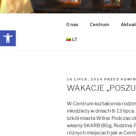
Przejdź
do
CENTRUM 
treści
O nas
Centrum
Aktual
Open toolbar
ŠEIMOS UGDYMO CENTRAS
LT
OPUBLIKOWANE
16 LIPCA, 2024
PRZEZ
ADMIN
W
WAKACJE „POSZ
W Centrum kształcenia rodziny 
młodzieży w dniach 8-13 lipca.
szkół miasta Wilna. Podczas o
własny SKARB (Bóg, Rodzina, P
różnych miejscach jak w Centr