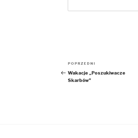
Nawigacja
POPRZEDNI
Poprzedni
wpisu
wpis
Wakacje „Poszukiwacze
Skarbów”