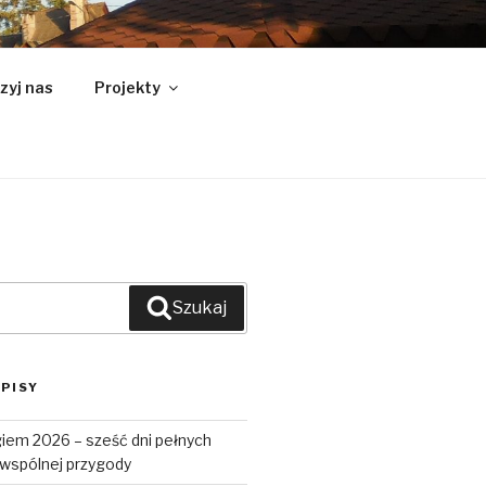
NY
zyj nas
Projekty
Szukaj
PISY
iem 2026 – sześć dni pełnych
i wspólnej przygody