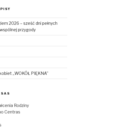
PISY
iem 2026 – sześć dni pełnych
i wspólnej przygody
 kobiet „WOKÓŁ PIĘKNA”
ESAS
łcenia Rodziny
o Centras
s