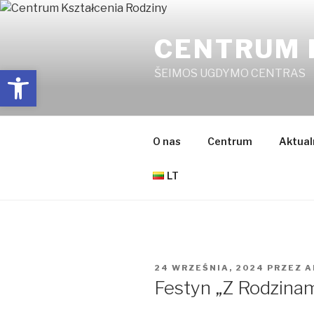
Przejdź
do
CENTRUM 
treści
Open toolbar
ŠEIMOS UGDYMO CENTRAS
O nas
Centrum
Aktual
LT
OPUBLIKOWANE
24 WRZEŚNIA, 2024
PRZEZ
A
W
Festyn „Z Rodzinam