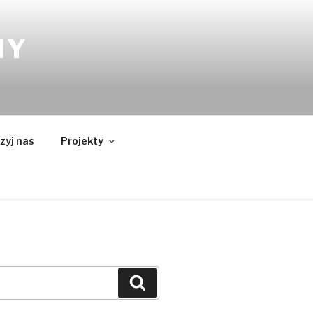
NY
zyj nas
Projekty
Szukaj