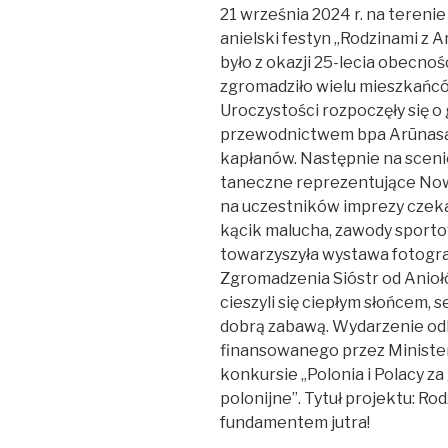
21 września 2024 r. na tereni
anielski festyn „Rodzinami z
było z okazji 25-lecia obecnoś
zgromadziło wielu mieszkańców
Uroczystości rozpoczęły się o
przewodnictwem bpa Arūnasa 
kapłanów. Następnie na sceni
taneczne reprezentujące Nową
na uczestników imprezy czekał
kącik malucha, zawody sporto
towarzyszyła wystawa fotogra
Zgromadzenia Sióstr od Anioł
cieszyli się ciepłym słońcem,
dobrą zabawą. Wydarzenie odb
finansowanego przez Ministe
konkursie „Polonia i Polacy za
polonijne”. Tytuł projektu: Ro
fundamentem jutra!