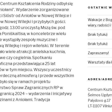
e Centrum Kształcenia Rodziny odbył się
OSTATNIE W
 Aniołami”. Wydarzenie zorganizowane
ci Sióstr od Aniołów w Nowej Wilejce i
Wakacje z Bog
 Nowej Wilejki i przybyłych gości.
wiary, radości 
 godz. 13.00 uroczystą Mszą św. pod
Poniškaitisa, w koncelebrze wielu
(brak tytułu)
e wystąpiły zespoły muzyczne i
(brak tytułu)
 Wilejkę i rejon wileński. W terenie
o wiele atrakcji: anielska kuchnia,
Zapraszamy!
we czy cegielnia. Spotkaniu
Warsztaty dla
ficzna przedstawiająca 25 lat
ów w tym miejscu. Wszyscy uczestnicy
 serdeczną atmosferą i przede wszystkim
ADRES/ADR
yło się w ramach projektu
rstwo Spraw Zagranicznych RP w
Centrum Kszta
 granicą 2024 – wydarzenia i inicjatywy
Šeimos Ugdym
dzinami z Aniołami. Tradycja
Palydovo g.17
LT-11107 Vilniu