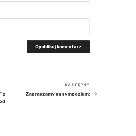
NASTĘPNY
Następny
wpis
” z
Zapraszamy na sympozjum:
 od