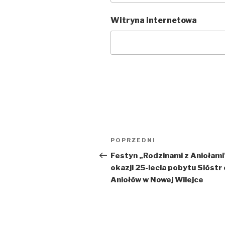
Witryna internetowa
Nawigacja
POPRZEDNI
Poprzedni
wpisu
wpis
Festyn „Rodzinami z Aniołami
okazji 25-lecia pobytu Sióstr
Aniołów w Nowej Wilejce