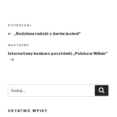
Nawigacja
POPRZEDNI
Poprzedni
wpisu
wpis
„Rodzinna radość z darów jesieni”
NASTĘPNY
Następny
wpis
Internetowy konkurs pocztówki „Polska w Wilnie”
Szukaj:
Szuka
OSTATNIE WPISY