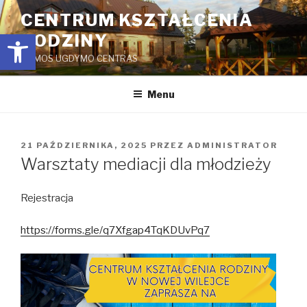
Przejdź
CENTRUM KSZTAŁCENIA
do
Open toolbar
RODZINY
treści
ŠEIMOS UGDYMO CENTRAS
Menu
OPUBLIKOWANE
21 PAŹDZIERNIKA, 2025
PRZEZ
ADMINISTRATOR
W
Warsztaty mediacji dla młodzieży
Rejestracja
https://forms.gle/q7Xfgap4TqKDUvPq7