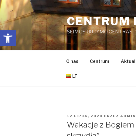
Przejdź
do
CENTRUM 
treści
Open toolbar
ŠEIMOS UGDYMO CENTRAS
O nas
Centrum
Aktual
LT
OPUBLIKOWANE
12 LIPCA, 2020
PRZEZ
ADMIN
W
Wakacje z Bogiem 
skrzydła”