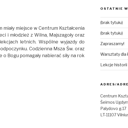
OSTATNIE W
(brak tytułu)
 miały miejsce w Centrum Kształcenia
(brak tytułu)
ci i młodzież z Wilna, Majszagoły oraz
olekcjach letnich. Wspólne wyjazdy do
Zapraszamy!
s odpoczynku. Codzienna Msza Św. oraz
Warsztaty dla
je o Bogu pomagały nabierać siły na rok
Lekcje histori
ADRES/ADR
Centrum Kszta
Šeimos Ugdym
Palydovo g.17
LT-11107 Vilniu