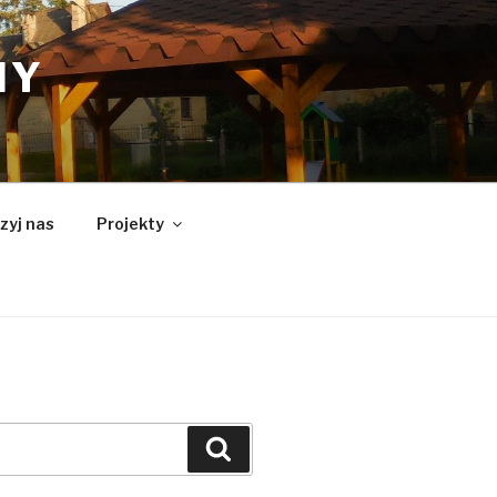
NY
zyj nas
Projekty
Szukaj