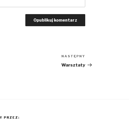
NASTĘPNY
Następny
wpis
Warsztaty
 PRZEZ: