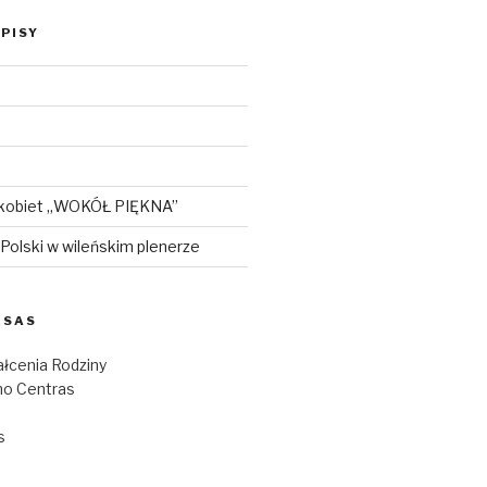
PISY
 kobiet „WOKÓŁ PIĘKNA”
i Polski w wileńskim plenerze
ESAS
łcenia Rodziny
o Centras
s