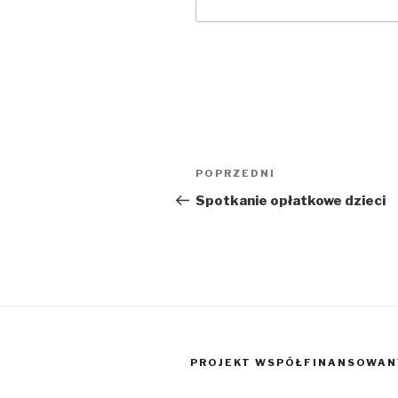
Nawigacja
POPRZEDNI
Poprzedni
wpisu
wpis
Spotkanie opłatkowe dzieci
PROJEKT WSPÓŁFINANSOWANY