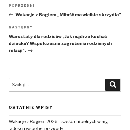
Nawigacja
POPRZEDNI
Poprzedni
wpisu
wpis
Wakacje z Bogiem „Miłość ma wielkie skrzydła”
NASTĘPNY
Następny
wpis
Warsztaty dla rodziców „Jak mądrze kochać
dziecko? Współczesne zagrożenia rodzinnych
relacji“.
Szukaj:
Szuka
OSTATNIE WPISY
Wakacje z Bogiem 2026 – sześć dni pełnych wiary,
radości i wspólnej przygody