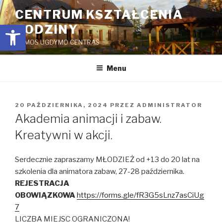
Przejdź
CENTRUM KSZTAŁCENIA
do
Open toolbar
RODZINY
treści
ŠEIMOS UGDYMO CENTRAS
Menu
OPUBLIKOWANE
20 PAŹDZIERNIKA, 2024
PRZEZ
ADMINISTRATOR
W
Akademia animacji i zabaw.
Kreatywni w akcji.
Serdecznie zapraszamy MŁODZIEŻ od +13 do 20 lat na
szkolenia dla animatora zabaw, 27-28 października.
REJESTRACJA
OBOWIĄZKOWA
https://forms.gle/fR3G5sLnz7asCiUg
7
LICZBA MIEJSC OGRANICZONA!