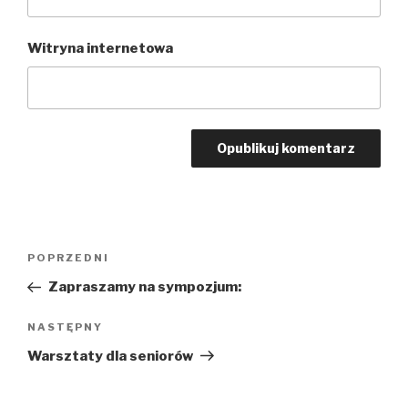
Witryna internetowa
Nawigacja
POPRZEDNI
Poprzedni
wpisu
wpis
Zapraszamy na sympozjum:
NASTĘPNY
Następny
wpis
Warsztaty dla seniorów