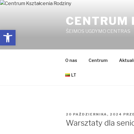
Przejdź
do
CENTRUM 
treści
Open toolbar
ŠEIMOS UGDYMO CENTRAS
O nas
Centrum
Aktual
LT
OPUBLIKOWANE
20 PAŹDZIERNIKA, 2024
PRZ
W
Warsztaty dla sen