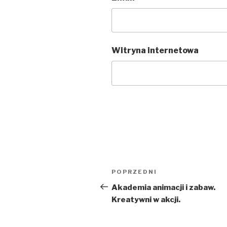
Witryna internetowa
Nawigacja
POPRZEDNI
Poprzedni
wpisu
wpis
Akademia animacji i zabaw.
Kreatywni w akcji.