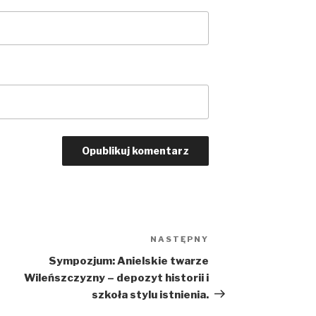
NASTĘPNY
Następny
wpis
Sympozjum: Anielskie twarze
Wileńszczyzny – depozyt historii i
szkoła stylu istnienia.