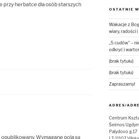
e przy herbatce dla osób starszych
OSTATNIE W
Wakacje z Bog
wiary, radości 
„5 cudów” – ni
odkryć i warto
(brak tytułu)
(brak tytułu)
Zapraszamy!
ADRES/ADR
Centrum Kszta
Šeimos Ugdym
Palydovo g.17
e opublikowany.
Wymagane pola są
LT-11107 Vilniu