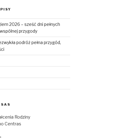
PISY
iem 2026 – sześć dni pełnych
i wspólnej przygody
ezwykła podróż pełna przygód,
ści
ESAS
łcenia Rodziny
o Centras
s