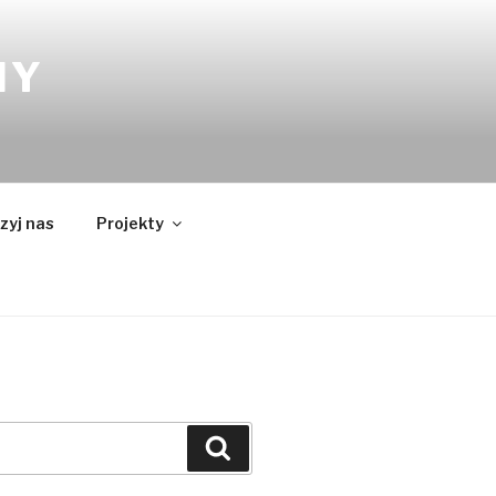
NY
zyj nas
Projekty
Szukaj