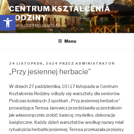
Przejdź
CENTRUM KSZTAŁCENIA
do
Open toolbar
RODZINY
treści
ŠEIMOS UGDYMO CENTRAS
Menu
OPUBLIKOWANE
24 LISTOPADA, 2024
PRZEZ
ADMINISTRATOR
W
„Przy jesiennej herbacie”
W dniach 27 października, 10 i 17 listopada w Centrum
Kształcenia Rodziny odbyły się warsztaty dla seniorów.
Podczas kolejnych 3 spotkań „Przy jesiennej herbatce”
prowadząca Teresa Janowicz przedstawiła uczestnikom
jak własnoręcznie zrobić świecę, mydełko, dekoracje
świąteczne. Każdy dzień warsztatów według nazwy miał
rytuał picia herbatki jesiennej. Teresa przekazała przepisy