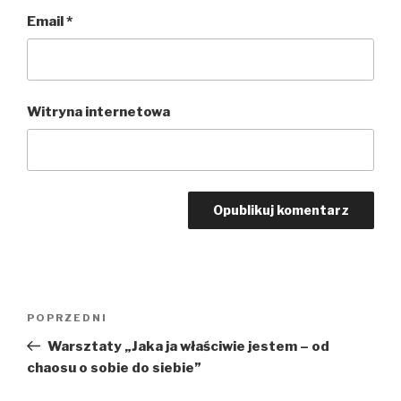
Email
*
Witryna internetowa
Nawigacja
POPRZEDNI
Poprzedni
wpisu
wpis
Warsztaty „Jaka ja właściwie jestem – od
chaosu o sobie do siebie”