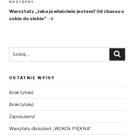
NASTĘPNY
Następny
wpis
Warsztaty „Jaka ja właściwie jestem? Od chaosu o
sobie do siebie”
Szukaj:
Szuka
OSTATNIE WPISY
(brak tytułu)
(brak tytułu)
Zapraszamy!
Warsztaty dla kobiet „WOKÓŁ PIĘKNA”