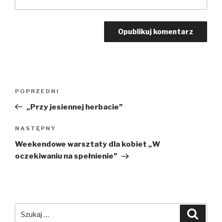
Nawigacja
POPRZEDNI
Poprzedni
wpisu
wpis
„Przy jesiennej herbacie”
NASTĘPNY
Następny
wpis
Weekendowe warsztaty dla kobiet „W
oczekiwaniu na spełnienie”
Szukaj:
Szuka