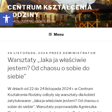
Przejdź
CENTRUM KSZTAŁCENIA
do
Open toolbar
RODZINY
treści
ŠEIMOS UGDYMO CENTRAS
Menu
OPUBLIKOWANE
26 LISTOPADA, 2024
PRZEZ
ADMINISTRATOR
W
Warsztaty „Jaka ja właściwie
jestem? Od chaosu o sobie do
siebie”
W dniach od 22 do 24 listopada 2024 r. w Centrum
Kształcenia Rodziny odbyły się warsztaty dla kobiet
zatytułowane: „Jaka ja właściwie jestem? Od chaosu o
sobie do siebie”. Warsztaty poprowadziła Agnieszka