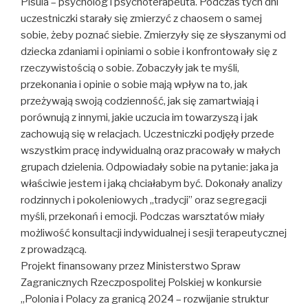
Pisula – psycholog i psychoterapeuta. Podczas tych dni
uczestniczki starały się zmierzyć z chaosem o samej
sobie, żeby poznać siebie. Zmierzyły się ze słyszanymi od
dziecka zdaniami i opiniami o sobie i konfrontowały się z
rzeczywistością o sobie. Zobaczyły jak te myśli,
przekonania i opinie o sobie mają wpływ na to, jak
przeżywają swoją codzienność, jak się zamartwiają i
porównują z innymi, jakie uczucia im towarzyszą i jak
zachowują się w relacjach. Uczestniczki podjęły przede
wszystkim pracę indywidualną oraz pracowały w małych
grupach dzielenia. Odpowiadały sobie na pytanie: jaka ja
właściwie jestem i jaką chciałabym być. Dokonały analizy
rodzinnych i pokoleniowych „tradycji” oraz segregacji
myśli, przekonań i emocji. Podczas warsztatów miały
możliwość konsultacji indywidualnej i sesji terapeutycznej
z prowadzącą.
Projekt finansowany przez Ministerstwo Spraw
Zagranicznych Rzeczpospolitej Polskiej w konkursie
„Polonia i Polacy za granicą 2024 – rozwijanie struktur